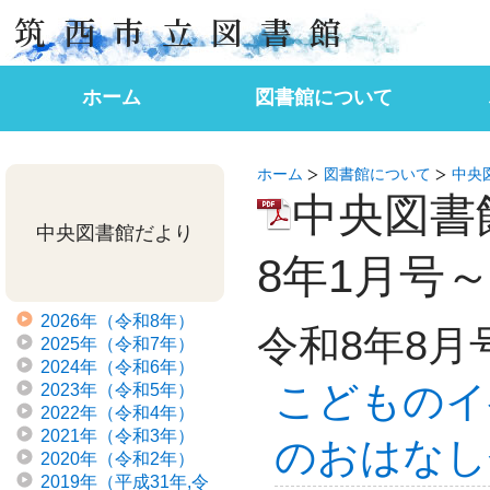
筑西市立図書館
ホーム
図書館について
図書館からのお知らせ
催し物のご案内
沿革
各館案内
中央図書館だより「せせらぎ」
明野図書館 館報「花さき山」
English Guide
はじ
開館
かり
予約
その
よく
ホーム
図書館について
中央
中央図書
中央図書館だより
8年1月号
2026年（令和8年）
令和8年8月
2025年（令和7年）
2024年（令和6年）
こどものイ
2023年（令和5年）
2022年（令和4年）
2021年（令和3年）
のおはなし
2020年（令和2年）
2019年（平成31年,令