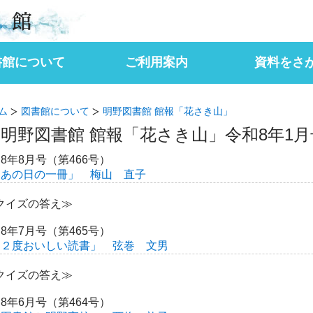
書館
書館について
ご利用案内
資料をさ
内
書館だより「せせらぎ」
書館 館報「花さき山」
h Guide
はじめてのご利用
開館時間・休館日
かりる・かえす
予約サービス
施設利用
その他のサービス
よくある質問
蔵書を検索する
新聞一覧
雑誌一覧
電子図書館を利
音楽を聴く（Ｎ
はじめてのとし
かりる・かえす
こんなときは？
保護者のページ
先生向けのペー
ム
図書館について
明野図書館 館報「花さき山」
明野図書館 館報「花さき山」令和8年1月
8年8月号（第466号）
「あの日の一冊」 梅山 直子
クイズの答え≫
8年7月号（第465号）
「２度おいしい読書」 弦巻 文男
クイズの答え≫
8年6月号（第464号）