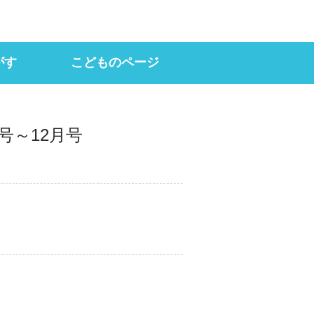
がす
こどものページ
（ＯＰＡＣ）
用する
ＡＸＯＳ）
ょかん
ジ
号～12月号