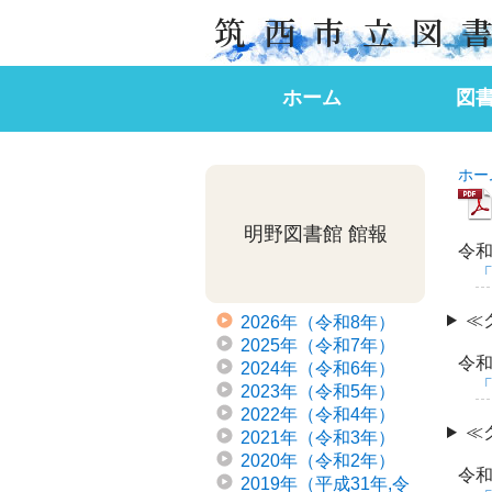
筑西市立図
ホーム
図
図書館からのお知らせ
催し物のご案内
沿革
各館案
中央図
明野図
Englis
ホー
明野図書館 館報
令和
≪
2026年（令和8年）
2025年（令和7年）
令和
2024年（令和6年）
2023年（令和5年）
2022年（令和4年）
≪
2021年（令和3年）
2020年（令和2年）
令和
2019年（平成31年,令